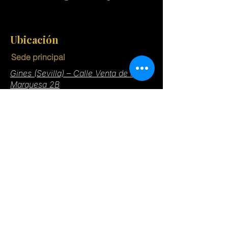
Ubicación
Sede principal
Gines (Sevilla) – Calle Venta de la
Marquesa 2B
Centro de negocios (Sol Social Club)
Av. de las Ciencias, 73, 41020 Sevilla​​​